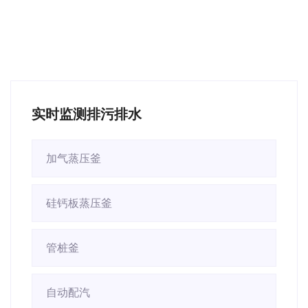
实时监测排污排水
加气蒸压釜
硅钙板蒸压釜
管桩釜
自动配汽